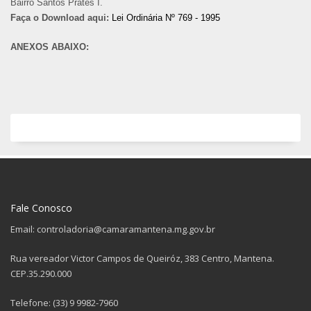
Bairro Santos Prates I.
Faça o Download aqui:
Lei Ordinária Nº 769 - 1995
ANEXOS ABAIXO:
Fale Conosco
Email: controladoria@camaramantena.mg.gov.br
Rua vereador Victor Campos de Queiróz, 383 Centro, Mantena.
CEP.35.290.000
Telefone: (33) 9 9982-7960