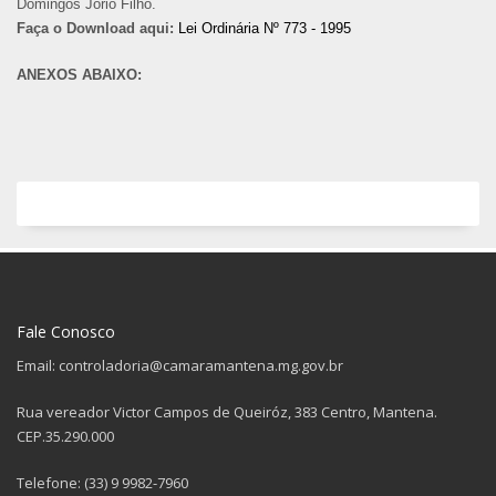
Domingos Jório Filho.
Faça o Download aqui:
Lei Ordinária Nº 773 - 1995
ANEXOS ABAIXO:
Fale Conosco
Email: controladoria@camaramantena.mg.gov.br
Rua vereador Victor Campos de Queiróz, 383 Centro, Mantena.
CEP.35.290.000
Telefone: (33) 9 9982-7960