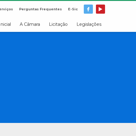
erviços
Perguntas Frequentes
E-Sic
Inicial
A Câmara
Licitação
Legislações