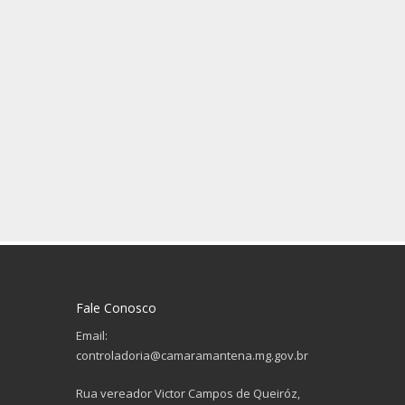
Fale Conosco
Email:
controladoria@camaramantena.mg.gov.br
Rua vereador Victor Campos de Queiróz,