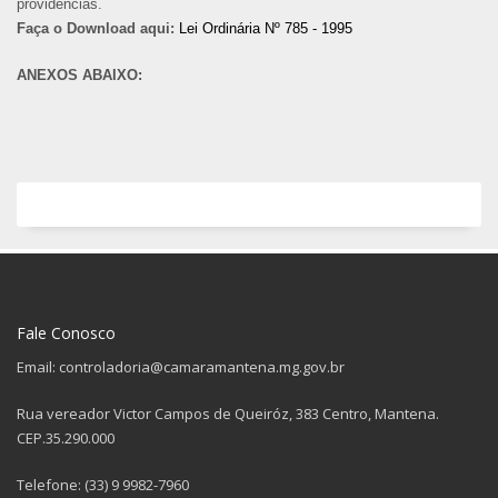
providências.
Faça o Download aqui:
Lei Ordinária Nº 785 - 1995
ANEXOS ABAIXO:
Fale Conosco
Email: controladoria@camaramantena.mg.gov.br
Rua vereador Victor Campos de Queiróz, 383 Centro, Mantena.
CEP.35.290.000
Telefone: (33) 9 9982-7960