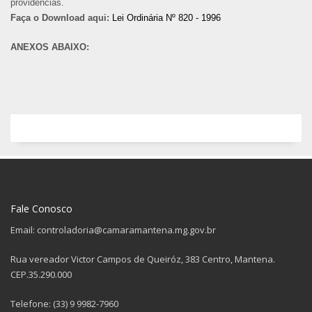
providências.
Faça o Download aqui:
Lei Ordinária Nº 820 - 1996
ANEXOS ABAIXO:
Fale Conosco
Email: controladoria@camaramantena.mg.gov.br
Rua vereador Victor Campos de Queiróz, 383 Centro, Mantena.
CEP.35.290.000
Telefone: (33) 9 9982-7960