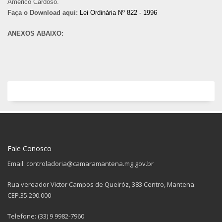
Américo Cardoso.
Faça o Download aqui:
Lei Ordinária Nº 822 - 1996
ANEXOS ABAIXO:
Fale Conosco
Email: controladoria@camaramantena.mg.gov.br
Rua vereador Victor Campos de Queiróz, 383 Centro, Mantena.
CEP.35.290.000
Telefone: (33) 9 9982-7960