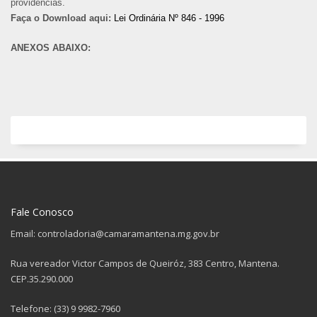
providências.
Faça o Download aqui:
Lei Ordinária Nº 846 - 1996
ANEXOS ABAIXO:
Fale Conosco
Email: controladoria@camaramantena.mg.gov.br
Rua vereador Victor Campos de Queiróz, 383 Centro, Mantena.
CEP.35.290.000
Telefone: (33) 9 9982-7960