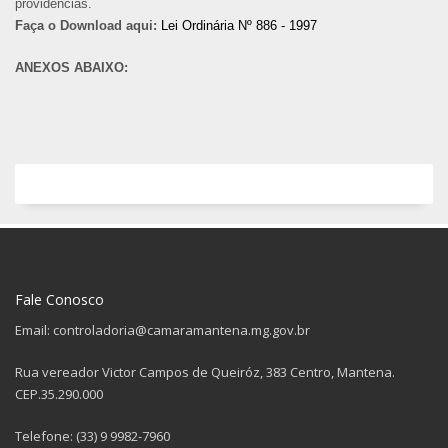
providências.
Faça o Download aqui:
Lei Ordinária Nº 886 - 1997
ANEXOS ABAIXO:
Fale Conosco
Email: controladoria@camaramantena.mg.gov.br
Rua vereador Victor Campos de Queiróz, 383 Centro, Mantena.
CEP.35.290.000
Telefone: (33) 9 9982-7960