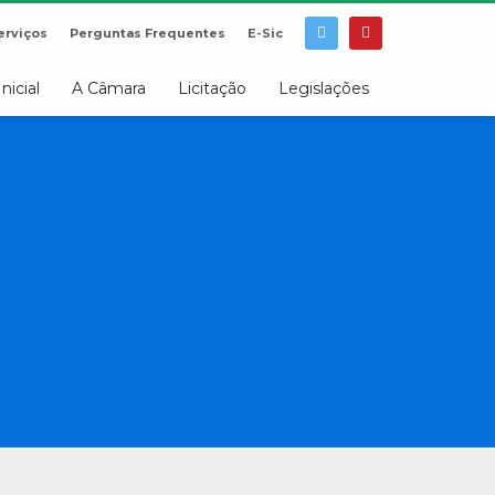
erviços
Perguntas Frequentes
E-Sic
Inicial
A Câmara
Licitação
Legislações