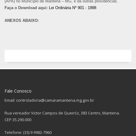
(APA) no Município de Mantena – MG, e dá outras providências.
Faça o Download aqui:
Lei Ordinária Nº 901 - 1998
ANEXOS ABAIXO:
Fale Conosco
Email: controladoria@camaramantena.mg.gov.br
Rua vereador Victor Campos de Queiróz, 383 Centro, Mantena.
CEP.35.290.000
Telefone: (33) 9 9982-7960