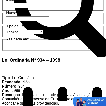
Número
Tipo de Legislação
Assinada em:
Lei Ordinária Nº 934 – 1998
Tipo:
Lei Ordinária
Revogada:
Não
Número:
934
Ano:
1998
Descrição:
Declara de utilidade pública a Associação
Comunitária Mantenense da Cultura Arte e Radiodifusão
Aconcar e dá outras providências.