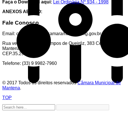
Faça o Download aqui:
Lei Ordinária Nº 934 - 1998
ANEXOS ABAIXO:
Fale Conosco
Email: controladoria@camaramantena.mg.gov.br
Rua vereador Victor Campos de Queiróz, 383 Centro,
Mantena.
CEP.35.290.000
Telefone: (33) 9 9982-7960
© 2017 Todos os direitos reservados
Câmara Municipal de
Mantena
.
TOP