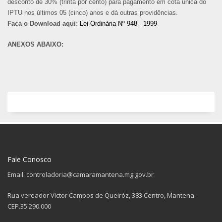
desconto de 30% (trinta por cento) para pagamento em cota única do
IPTU nos últimos 05 (cinco) anos e dá outras providências.
Faça o Download aqui:
Lei Ordinária Nº 948 - 1999
ANEXOS ABAIXO:
Fale Conosco
Email: controladoria@camaramantena.mg.gov.br
Rua vereador Victor Campos de Queiróz, 383 Centro, Mantena.
CEP.35.290.000