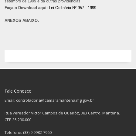
setembro de 1999 e dá outras providencias.
Faça o Download aqui:
Lei Ordinária Nº 957 - 1999
ANEXOS ABAIXO:
Fale Conosco
Email: controladoria@camaramantena.mg.gov.br
Rua vereador Victor Campos de Queiróz, 383 Centro, Mantena.
CEP.35.290.000
Telefone: (33) 9 9982-7960