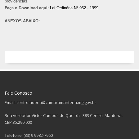
providencias.
Faça o Download aqui:
Lei Ordinária Nº 962 - 1999
ANEXOS ABAIXO:
Fale Conosco
Email: controladoria@camaramantena.mg.gov.br
Rua vereador Victor Campos de Queiróz, 383 Centro, Mantena.
CEP.35.290.000
Telefone: (33) 9 9982-7960