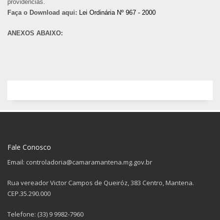
providências.
Faça o Download aqui:
Lei Ordinária Nº 967 - 2000
ANEXOS ABAIXO:
Fale Conosco
Email: controladoria@camaramantena.mg.gov.br
Rua vereador Victor Campos de Queiróz, 383 Centro, Mantena.
CEP.35.290.000
Telefone: (33) 9 9982-7960