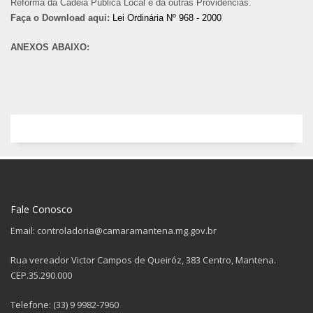
Reforma da Cadeia Pública Local e dá outras Providências.
Faça o Download aqui:
Lei Ordinária Nº 968 - 2000
ANEXOS ABAIXO:
Fale Conosco
Email: controladoria@camaramantena.mg.gov.br
Rua vereador Victor Campos de Queiróz, 383 Centro, Mantena.
CEP.35.290.000
Telefone: (33) 9 9982-7960