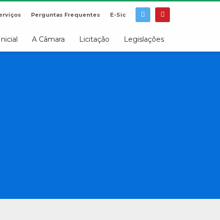
erviços
Perguntas Frequentes
E-Sic
Inicial
A Câmara
Licitação
Legislações