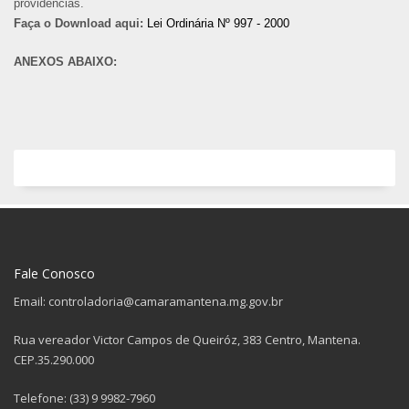
providências.
Faça o Download aqui:
Lei Ordinária Nº 997 - 2000
ANEXOS ABAIXO:
Fale Conosco
Email: controladoria@camaramantena.mg.gov.br
Rua vereador Victor Campos de Queiróz, 383 Centro, Mantena.
CEP.35.290.000
Telefone: (33) 9 9982-7960