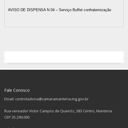
AVISO DE DISPENSA N 04 – Serviço Buffet confraternização
Fale Conosco
Email: controladoria@camaramantena.mg.gov.br
Rua vereador Victor Campos de Queiróz, 383 Centro, Mantena.
CEP.35.290.000