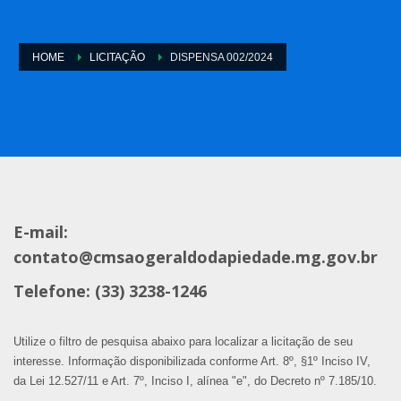
HOME
LICITAÇÃO
DISPENSA 002/2024
E-mail:
contato@cmsaogeraldodapiedade.mg.gov.br
Telefone: (33) 3238-1246
Utilize o filtro de pesquisa abaixo para localizar a licitação de seu
interesse. Informação disponibilizada conforme Art. 8º, §1º Inciso IV,
da Lei 12.527/11 e Art. 7º, Inciso I, alínea "e", do Decreto nº 7.185/10.