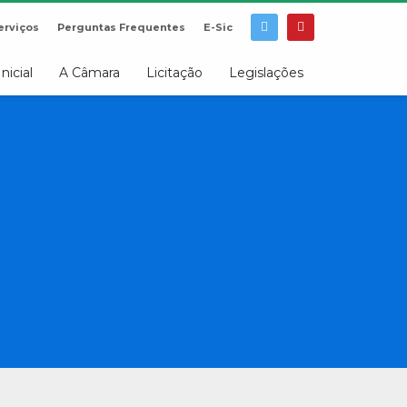
erviços
Perguntas Frequentes
E-Sic
Inicial
A Câmara
Licitação
Legislações