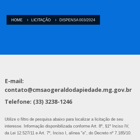
HOME
LICITAÇÃO
DISPENSA 003/2024
E-mail:
contato@cmsaogeraldodapiedade.mg.gov.br
Telefone: (33) 3238-1246
Utilize o filtro de pesquisa abaixo para localizar a licitação de seu
interesse. Informação disponibilizada conforme Art. 8º, §1º Inciso IV,
da Lei 12.527/11 e Art. 7º, Inciso I, alínea "e", do Decreto nº 7.185/10.