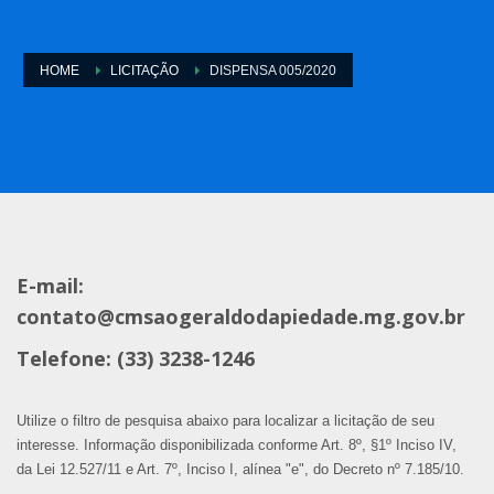
HOME
LICITAÇÃO
DISPENSA 005/2020
E-mail:
contato@cmsaogeraldodapiedade.mg.gov.br
Telefone: (33) 3238-1246
Utilize o filtro de pesquisa abaixo para localizar a licitação de seu
interesse. Informação disponibilizada conforme Art. 8º, §1º Inciso IV,
da Lei 12.527/11 e Art. 7º, Inciso I, alínea "e", do Decreto nº 7.185/10.