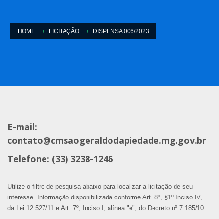
HOME
LICITAÇÃO
DISPENSA 006/2023
E-mail:
contato@cmsaogeraldodapiedade.mg.gov.br
Telefone: (33) 3238-1246
Utilize o filtro de pesquisa abaixo para localizar a licitação de seu
interesse. Informação disponibilizada conforme Art. 8º, §1º Inciso IV,
da Lei 12.527/11 e Art. 7º, Inciso I, alínea "e", do Decreto nº 7.185/10.