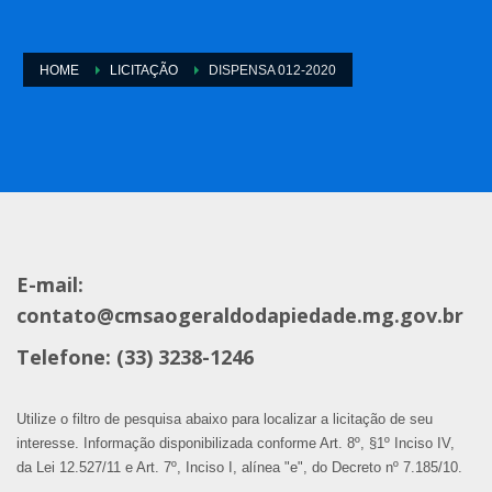
HOME
LICITAÇÃO
DISPENSA 012-2020
E-mail:
contato@cmsaogeraldodapiedade.mg.gov.br
Telefone: (33) 3238-1246
Utilize o filtro de pesquisa abaixo para localizar a licitação de seu
interesse. Informação disponibilizada conforme Art. 8º, §1º Inciso IV,
da Lei 12.527/11 e Art. 7º, Inciso I, alínea "e", do Decreto nº 7.185/10.