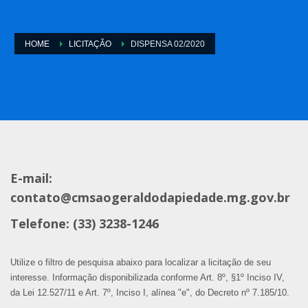
HOME
LICITAÇÃO
DISPENSA 02/2020
E-mail:
contato@cmsaogeraldodapiedade.mg.gov.br
Telefone: (33) 3238-1246
Utilize o filtro de pesquisa abaixo para localizar a licitação de seu
interesse. Informação disponibilizada conforme Art. 8º, §1º Inciso IV,
da Lei 12.527/11 e Art. 7º, Inciso I, alínea "e", do Decreto nº 7.185/10.