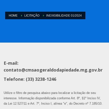
HOME
LICITAÇÃO
INEXIGIBILIDADE 01/2024
E-mail:
contato@cmsaogeraldodapiedade.mg.gov.br
Telefone: (33) 3238-1246
Utilize o filtro de pesquisa abaixo para localizar a licitação de seu
interesse. Informação disponibilizada conforme Art. 8º, §1º Inciso IV,
da Lei 12.527/11 e Art. 7º, Inciso I, alínea "e", do Decreto nº 7.185/10.