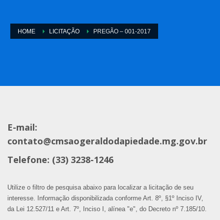
HOME
LICITAÇÃO
PREGÃO – 001-2017
E-mail:
contato@cmsaogeraldodapiedade.mg.gov.br
Telefone: (33) 3238-1246
Utilize o filtro de pesquisa abaixo para localizar a licitação de seu
interesse. Informação disponibilizada conforme Art. 8º, §1º Inciso IV,
da Lei 12.527/11 e Art. 7º, Inciso I, alínea "e", do Decreto nº 7.185/10.