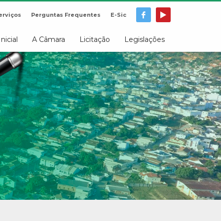
erviços
Perguntas Frequentes
E-Sic
Inicial
A Câmara
Licitação
Legislações