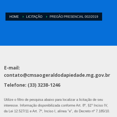
HOME
LICITAÇÃO
PREGÃO PRESENCIAL 002/2019
E-mail:
contato@cmsaogeraldodapiedade.mg.gov.br
Telefone: (33) 3238-1246
Utilize o filtro de pesquisa abaixo para localizar a licitação de seu
interesse. Informação disponibilizada conforme Art. 8º, §1º Inciso IV,
da Lei 12.527/11 e Art. 7º, Inciso I, alínea "e", do Decreto nº 7.185/10.