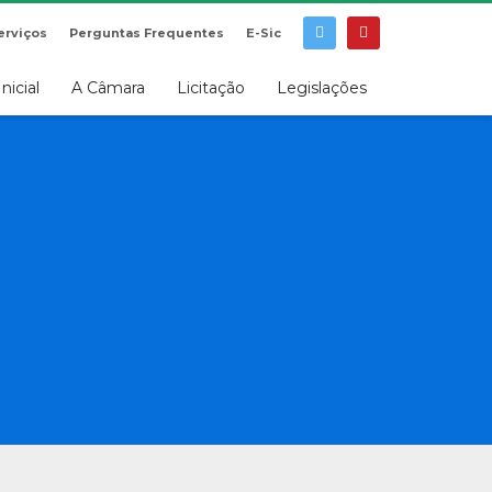
erviços
Perguntas Frequentes
E-Sic
Inicial
A Câmara
Licitação
Legislações