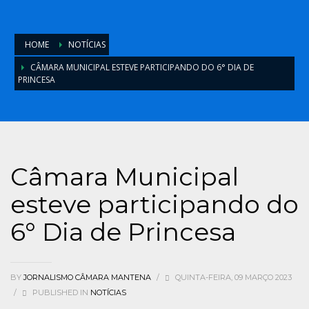
HOME
NOTÍCIAS
CÂMARA MUNICIPAL ESTEVE PARTICIPANDO DO 6° DIA DE
PRINCESA
Câmara Municipal
esteve participando do
6° Dia de Princesa
BY
JORNALISMO CÂMARA MANTENA
/
QUINTA-FEIRA, 09 MARÇO 2023
/
PUBLISHED IN
NOTÍCIAS