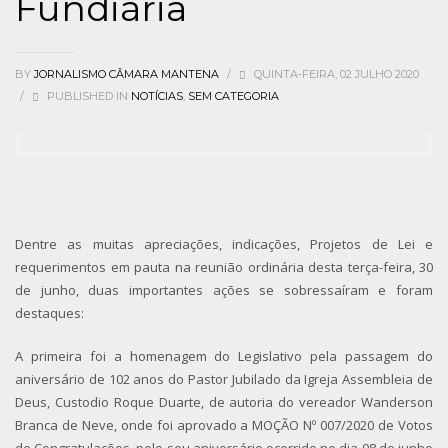
Fundiária
BY
JORNALISMO CÂMARA MANTENA
/
QUINTA-FEIRA, 02 JULHO 2020
/
PUBLISHED IN
NOTÍCIAS
,
SEM CATEGORIA
Dentre as muitas apreciações, indicações, Projetos de Lei e
requerimentos em pauta na reunião ordinária desta terça-feira, 30
de junho, duas importantes ações se sobressaíram e foram
destaques:
A primeira foi a homenagem do Legislativo pela passagem do
aniversário de 102 anos do Pastor Jubilado da Igreja Assembleia de
Deus, Custodio Roque Duarte, de autoria do vereador Wanderson
Branca de Neve, onde foi aprovado a MOÇÃO Nº 007/2020 de Votos
de Congratulações, pelo seu aniversário ocorrido no dia 08 de junho