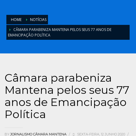
HOME
NOTÍCIAS
CÂMARA PARABENIZA MANTENA PELOS SEUS 77 ANOS DE
EMANCIPAÇÃO POLÍTICA
Câmara parabeniza
Mantena pelos seus 77
anos de Emancipação
Política
BY
JORNALISMO CÂMARA MANTENA
/
SEXTA-FEIRA, 12 JUNHO 2020
/