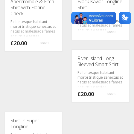
Abercrombie & Fitch
Black Kaviar Longline
Shirt with Flannel
Shirt
Check
Pellentesque habitant
morbi tristique senectus et
Pellentesque habitant
netus et malesuada fames
morbi tristique senectus et
ac turpis egestas.
netus et malesuada fames
Vestibulum tortor quam,
ac turpis egestas.
Avaliação
feugiat vitae, ultricies eget,
2.74
£
20.00
de 5
tempor sit amet, ante.
Avaliação
Donec eu libero sit amet
2.62
quam egestas semper.
de 5
River Island Long
Aenean ultricies mi vitae
est. Mauris placerat
Sleeved Smart Shirt
eleifend leo.
Pellentesque habitant
morbi tristique senectus et
netus et malesuada fames
ac turpis egestas.
Vestibulum tortor quam,
£
20.00
feugiat vitae, ultricies eget,
Avaliação
tempor sit amet, ante.
4.31
de 5
Donec eu libero sit amet
quam egestas semper.
Aenean ultricies mi vitae
Shirt In Super
est. Mauris placerat
eleifend leo.
Longline