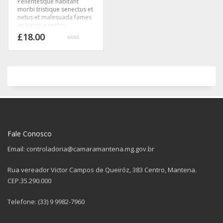
Pellentesque habitant
morbi tristique senectus et
netus et malesuada fames
ac turpis egestas.
Vestibulum tortor quam,
£
18.00
feugiat vitae, ultricies eget,
Avaliação
tempor sit amet, ante.
2.33
de 5
Donec eu libero sit amet
quam egestas semper.
Aenean ultricies mi vitae
est. Mauris placerat
eleifend leo.
Fale Conosco
Email: controladoria@camaramantena.mg.gov.br
Rua vereador Victor Campos de Queiróz, 383 Centro, Mantena.
CEP.35.290.000
Telefone: (33) 9 9982-7960