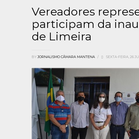
Vereadores represe
participam da ina
de Limeira
BY
JORNALISMO CÂMARA MANTENA
/
SEXTA-FEIRA, 26 J