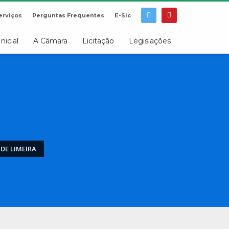
erviços
Perguntas Frequentes
E-Sic
Inicial
A Câmara
Licitação
Legislações
DE LIMEIRA