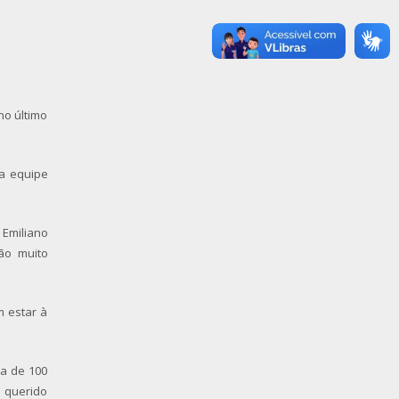
no último
ua equipe
 Emiliano
ão muito
m estar à
a de 100
u querido