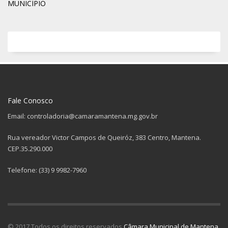
MUNICÍPIO
Fale Conosco
Email: controladoria@camaramantena.mg.gov.br
Rua vereador Victor Campos de Queiróz, 383 Centro, Mantena.
CEP.35.290.000
Telefone: (33) 9 9982-7960
© 2017 Todos os direitos reservados
Câmara Municipal de Mantena
.