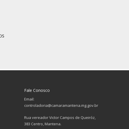
OS
Fale Conosco
Email:
controladoria@camaramantena.mg.gov.br
Rua vereador Victor Campos de Queiróz,
383 Centro, Mantena.