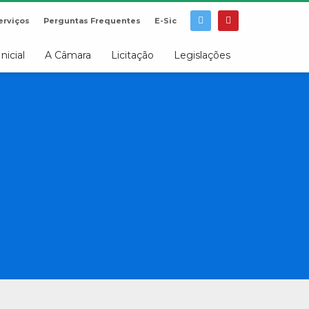
erviços
Perguntas Frequentes
E-Sic
Inicial
A Câmara
Licitação
Legislações