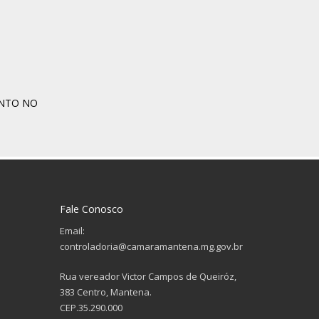
ENTO NO
Fale Conosco
Email:
controladoria@camaramantena.mg.gov.br
Rua vereador Victor Campos de Queiróz,
383 Centro, Mantena.
CEP.35.290.000