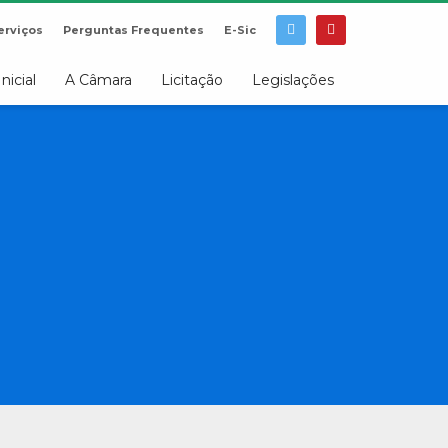
erviços
Perguntas Frequentes
E-Sic
Inicial
A Câmara
Licitação
Legislações