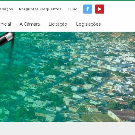
erviços
Perguntas Frequentes
E-Sic
Inicial
A Câmara
Licitação
Legislações