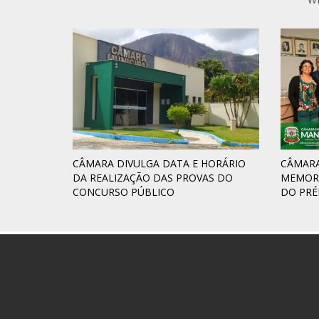
CÂMARA DIVULGA DATA E HORÁRIO
CÂMARA
DA REALIZAÇÃO DAS PROVAS DO
MEMORI
CONCURSO PÚBLICO
DO PRÉ