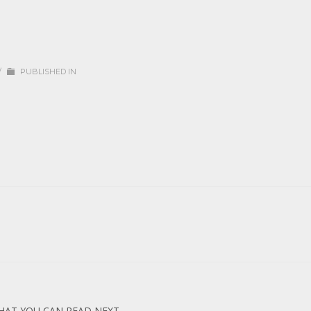
/
PUBLISHED IN
HAT YOU CAN READ NEXT