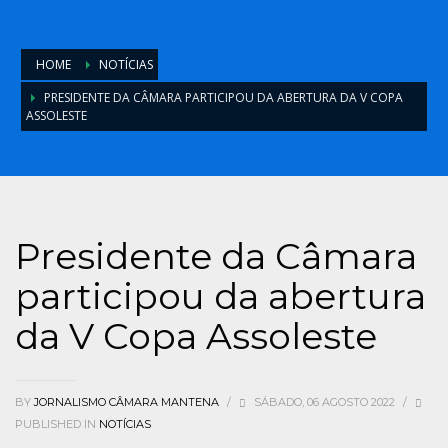
HOME
NOTÍCIAS
PRESIDENTE DA CÂMARA PARTICIPOU DA ABERTURA DA V COPA
ASSOLESTE
Presidente da Câmara
participou da abertura
da V Copa Assoleste
BY
JORNALISMO CÂMARA MANTENA
/
SÁBADO, 06 AGOSTO 2022
/
PUBLISHED IN
NOTÍCIAS