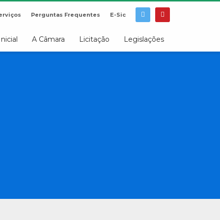
erviços
Perguntas Frequentes
E-Sic
Inicial
A Câmara
Licitação
Legislações