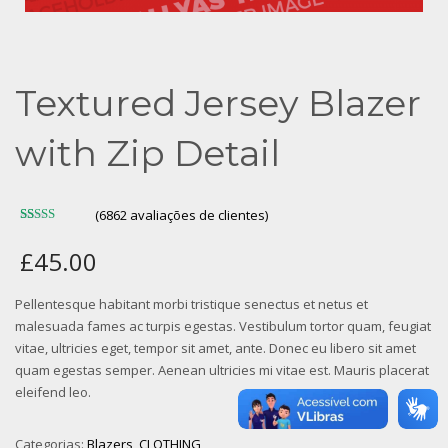
Textured Jersey Blazer
with Zip Detail
(
6862
avaliações de clientes)
Avaliado
83
como
£
45.00
3.12
de
5, com
baseado
em
Pellentesque habitant morbi tristique senectus et netus et
avaliações
de
malesuada fames ac turpis egestas. Vestibulum tortor quam, feugiat
clientes
vitae, ultricies eget, tempor sit amet, ante. Donec eu libero sit amet
quam egestas semper. Aenean ultricies mi vitae est. Mauris placerat
eleifend leo.
Categorias:
Blazers
,
CLOTHING