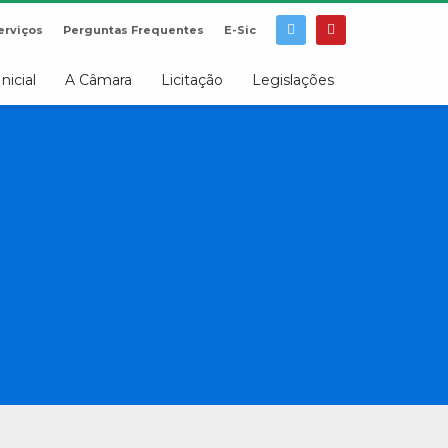
erviços
Perguntas Frequentes
E-Sic
Inicial
A Câmara
Licitação
Legislações