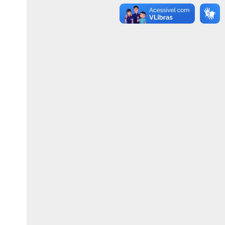
ão
ão