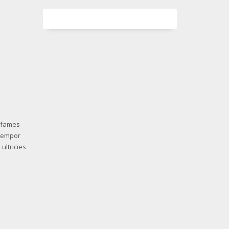
a fames
 tempor
ultricies