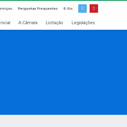
erviços
Perguntas Frequentes
E-Sic
Inicial
A Câmara
Licitação
Legislações