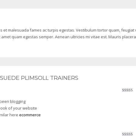
us et malesuada fames ac turpis egestas. Vestibulum tortor quam, feugiat v
sit amet quam egestas semper. Aenean ultricies mi vitae est. Mauris placera
SUEDE PLIMSOLL TRAINERS
Avaliaç
de 5
been blogging
 look of your website
imilar here
ecommerce