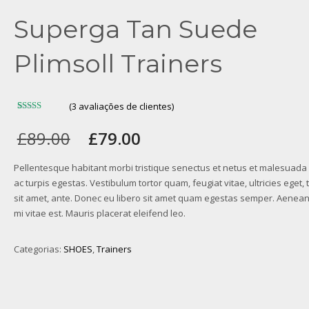
Superga Tan Suede
Plimsoll Trainers
(
3
avaliações de clientes)
Avaliado
3
como
O
O
£
89.00
£
79.00
4.00
de 5,
com
preço
preço
baseado
original
atual
em
Pellentesque habitant morbi tristique senectus et netus et malesuad
avaliações
era:
é:
de
ac turpis egestas. Vestibulum tortor quam, feugiat vitae, ultricies eget,
clientes
£89.00.
£79.00.
sit amet, ante. Donec eu libero sit amet quam egestas semper. Aenean 
mi vitae est. Mauris placerat eleifend leo.
Categorias:
SHOES
,
Trainers