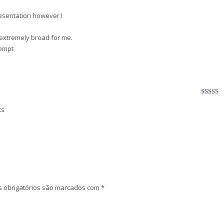
Avaliaç
3
de 5
resentation however I
extremely broad for me.
tempt
Avaliaç
4
de 5
ts
 obrigatórios são marcados com
*