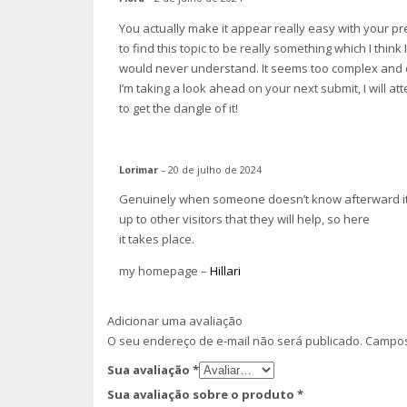
You actually make it appear really easy with your p
to find this topic to be really something which I think I
would never understand. It seems too complex and 
I’m taking a look ahead on your next submit, I will at
to get the dangle of it!
Lorimar
–
20 de julho de 2024
Genuinely when someone doesn’t know afterward i
up to other visitors that they will help, so here
it takes place.
my homepage –
Hillari
Adicionar uma avaliação
O seu endereço de e-mail não será publicado.
Campos
Sua avaliação
*
Sua avaliação sobre o produto
*