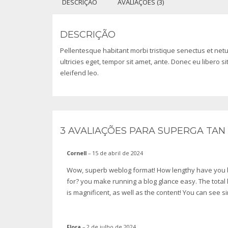
DESCRIÇÃO
AVALIAÇÕES (3)
DESCRIÇÃO
Pellentesque habitant morbi tristique senectus et net
ultricies eget, tempor sit amet, ante. Donec eu libero 
eleifend leo.
3 AVALIAÇÕES PARA
SUPERGA TAN 
Cornell
–
15 de abril de 2024
Wow, superb weblog format! How lengthy have you 
for? you make running a blog glance easy. The total
is magnificent, as well as the content! You can see s
Flora
–
2 de julho de 2024