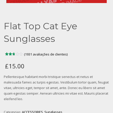
Flat Top Cat Eye
Sunglasses
(
1931
avaliações de clientes)
Avaliado
1228
como
£
15.00
2.68
de 5,
com
baseado
Pellentesque habitant morbi tristique senectus et netus et
em
malesuada fames ac turpis egestas. Vestibulum tortor quam, feugiat
avaliações
de
vitae, ultricies eget, tempor sit amet, ante. Donec eu libero sit amet
clientes
quam egestas semper. Aenean ultricies mi vitae est. Mauris placerat
eleifend leo.
Categorias:
ACCESSORIES
,
Sunglasses