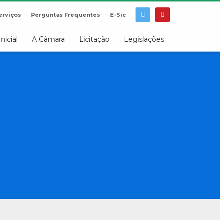
erviços
Perguntas Frequentes
E-Sic
Inicial
A Câmara
Licitação
Legislações