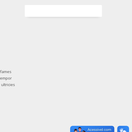
l
a fames
 tempor
ultricies