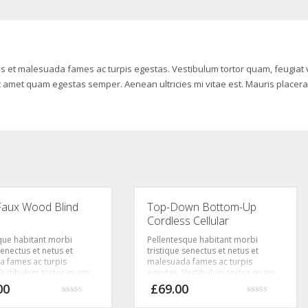
us et malesuada fames ac turpis egestas. Vestibulum tortor quam, feugiat v
sit amet quam egestas semper. Aenean ultricies mi vitae est. Mauris placera
Faux Wood Blind
Top-Down Bottom-Up
Cordless Cellular
que habitant morbi
Pellentesque habitant morbi
senectus et netus et
tristique senectus et netus et
 fames ac turpis
malesuada fames ac turpis
Vestibulum tortor quam,
egestas. Vestibulum tortor quam,
tae, ultricies eget, tempor
feugiat vitae, ultricies eget, tempor
00
£
69.00
ante. Donec eu libero sit
sit amet, ante. Donec eu libero sit
Avaliação
Avaliação
m egestas semper.
amet quam egestas semper.
3.00
4.05