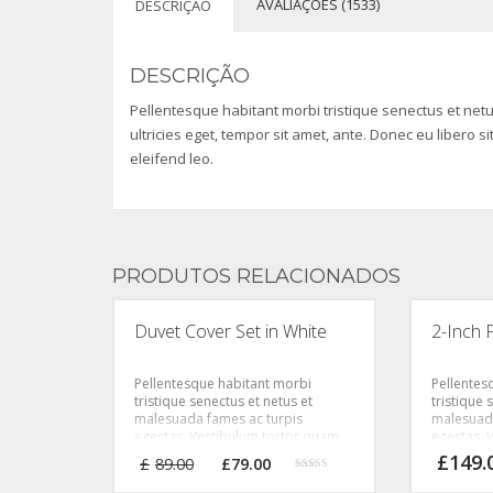
AVALIAÇÕES (1533)
DESCRIÇÃO
DESCRIÇÃO
Pellentesque habitant morbi tristique senectus et net
ultricies eget, tempor sit amet, ante. Donec eu libero 
eleifend leo.
PRODUTOS RELACIONADOS
Duvet Cover Set in White
2-Inch 
Pellentesque habitant morbi
Pellentes
tristique senectus et netus et
tristique 
malesuada fames ac turpis
malesuada
egestas. Vestibulum tortor quam,
egestas. 
feugiat vitae, ultricies eget, tempor
feugiat vi
O
O
£
149.
£
89.00
£
79.00
sit amet, ante. Donec eu libero sit
sit amet, 
preço
preço
Avaliação
amet quam egestas semper.
amet qua
2.94