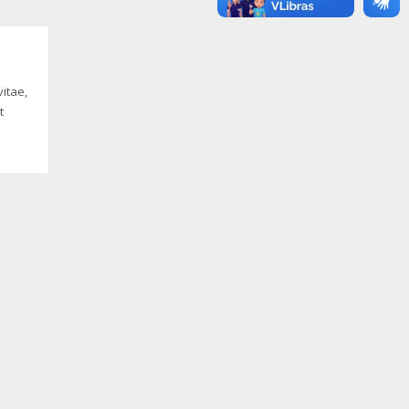
itae,
t