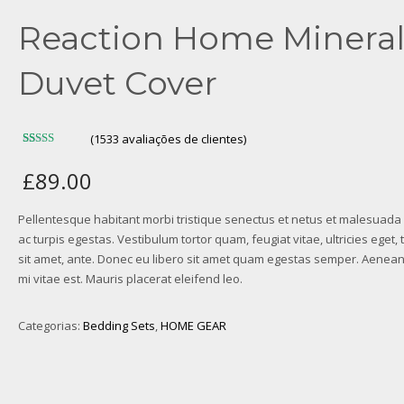
Reaction Home Minera
Duvet Cover
(
1533
avaliações de clientes)
Avaliado
80
como
£
89.00
4.01
de 5,
com
baseado
em
Pellentesque habitant morbi tristique senectus et netus et malesuad
avaliações
de
ac turpis egestas. Vestibulum tortor quam, feugiat vitae, ultricies eget,
clientes
sit amet, ante. Donec eu libero sit amet quam egestas semper. Aenean 
mi vitae est. Mauris placerat eleifend leo.
Categorias:
Bedding Sets
,
HOME GEAR