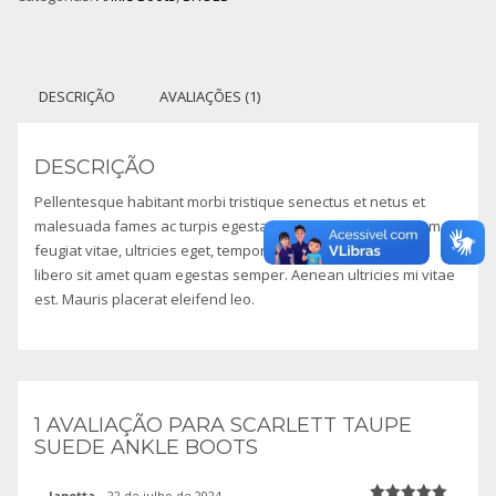
DESCRIÇÃO
AVALIAÇÕES (1)
DESCRIÇÃO
Pellentesque habitant morbi tristique senectus et netus et
malesuada fames ac turpis egestas. Vestibulum tortor quam,
feugiat vitae, ultricies eget, tempor sit amet, ante. Donec eu
libero sit amet quam egestas semper. Aenean ultricies mi vitae
est. Mauris placerat eleifend leo.
1 AVALIAÇÃO PARA
SCARLETT TAUPE
SUEDE ANKLE BOOTS
Janetta
–
22 de julho de 2024