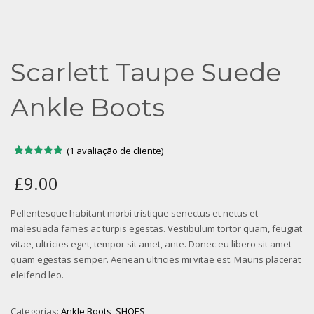
Scarlett Taupe Suede
Ankle Boots
(
1
avaliação de cliente)
Avaliado
1
como
5.00
£
9.00
de 5, com
baseado
em
avaliação
Pellentesque habitant morbi tristique senectus et netus et
de cliente
malesuada fames ac turpis egestas. Vestibulum tortor quam, feugiat
vitae, ultricies eget, tempor sit amet, ante. Donec eu libero sit amet
quam egestas semper. Aenean ultricies mi vitae est. Mauris placerat
eleifend leo.
Categorias:
Ankle Boots
,
SHOES