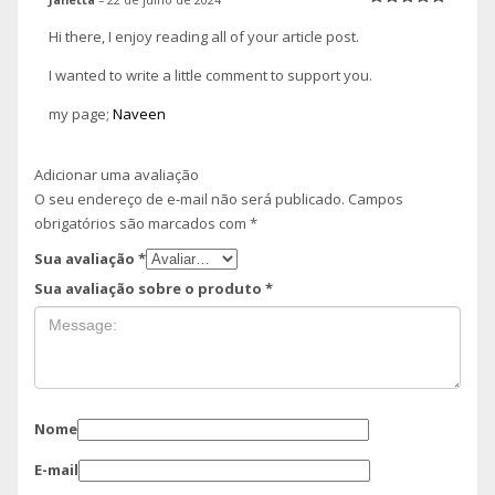
Avaliação
5
de 5
Hi there, I enjoy reading all of your article post.
I wanted to write a little comment to support you.
my page;
Naveen
Adicionar uma avaliação
O seu endereço de e-mail não será publicado.
Campos
obrigatórios são marcados com
*
Sua avaliação
*
Sua avaliação sobre o produto
*
Nome
E-mail