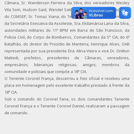
Câmara, Sr. Wanderson Ferreira da Silva, dos vereadores Wesley
Vila Som, Hudson Said, Wendel Satil, Valtair Galvani, do Presidente
do COMSEP, Sr. Tomaz Viana, do Tenente Coronel Paulo Henrique,
da Secretária Executiva da Assoleste, Sra. Elidamárcia Lana da Silva,
autoridades militares do 11º BPM em Barra de São Francisco, da
Policia Civil, do Corpo de Bombeiros, Comandantes da 5ª CIA, do 6º
Batalhão, do diretor do Presídio de Mantena, Henrique Alves, OAB
representada por sua presidente Dra. Alina Vieira e vice Dr. Onilton
Mattedi, prefeitos, presidentes de Câmaras, vereadores,
empresários; lideranças religiosas; amigos; membros da
comunidade e policiais que compõe a 18ª CIA.
O Tenente Coronel França, descerrou a foto oficial e recebeu uma
placa em homenagem pelo excelente trabalho prestado à frente da
18ª CIA.
Sob o comando do Coronel Faria, os dois comandantes Tenente
Coronel França e o Tenente Coronel Daniel, realizaram a passagem
de comando.