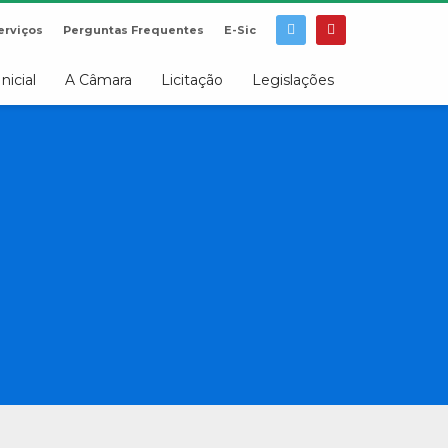
erviços
Perguntas Frequentes
E-Sic
Inicial
A Câmara
Licitação
Legislações